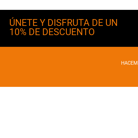
elegir
en
la
ÚNETE Y DISFRUTA DE UN
página
10% DE DESCUENTO
de
producto
HACEMO