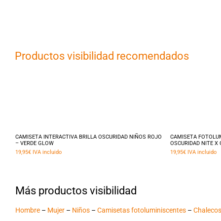
Productos visibilidad recomendados
Este
producto
Seleccionar opciones
Selecc
tiene
CAMISETA INTERACTIVA BRILLA OSCURIDAD NIÑOS ROJO
CAMISETA FOTOLUM
– VERDE GLOW
OSCURIDAD NITE X
múltiples
19,95
€
IVA incluido
19,95
€
IVA incluido
variantes.
Las
opciones
Más productos visibilidad
se
Hombre
–
Mujer
–
Niños
–
Camisetas fotoluminiscentes
–
Chalecos
pueden