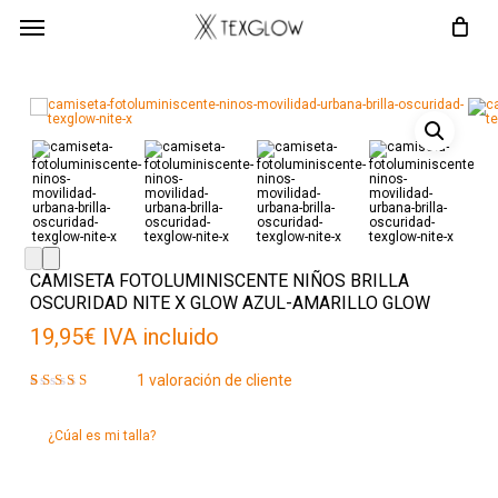
Skip
Menú
to
main
content
CAMISETA FOTOLUMINISCENTE NIÑOS BRILLA
OSCURIDAD NITE X GLOW AZUL-AMARILLO GLOW
19,95
€
IVA incluido
1
valoración de cliente
Valorado
1
con
5.00
de 5 en
¿Cúal es mi talla?
base a
valoración
de un
cliente