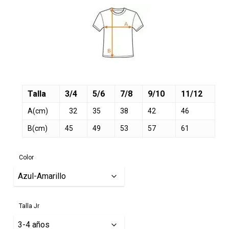
Talla
3/4
5/6
7/8
9/10
11/12
A(cm)
32
35
38
42
46
B(cm)
45
49
53
57
61
Color
Talla Jr