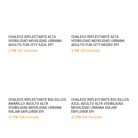
página
pági
de
de
producto
prod
Este
Este
producto
prod
tiene
tiene
múltiples
múlti
variantes.
varia
Seleccionar opciones
Seleccionar opciones
CHALECO REFLECTANTE ALTA
CHALECO REFLECTANTE ALTA
Las
Las
VISIBILIDAD MOVILIDAD URBANA
VISIBILIDAD MOVILIDAD URBANA
opciones
opci
ADULTO FUN CITY AZUL EPI
ADULTO FUN CITY NEGRO EPI
se
se
5,99
€
IVA incluido
5,99
€
IVA incluido
pueden
pued
elegir
elegir
en
en
la
la
página
pági
de
de
producto
prod
Este
Este
producto
prod
tiene
tiene
múltiples
múlti
variantes.
varia
Seleccionar opciones
Seleccionar opciones
CHALECO REFLECTANTE BOLSILLOS
CHALECO REFLECTANTE BOLSILLOS
Las
Las
AMARILLO ADULTO ALTA
AZUL ADULTO ALTA VISIBILIDAD
opciones
opci
VISIBILIDAD MOVILIDAD URBANA
MOVILIDAD URBANA VIAJAR
se
se
VIAJAR EXPLORER EPI
EXPLORER EPI
pueden
pued
27,95
€
IVA incluido
27,95
€
IVA incluido
elegir
elegir
en
en
la
la
página
pági
de
de