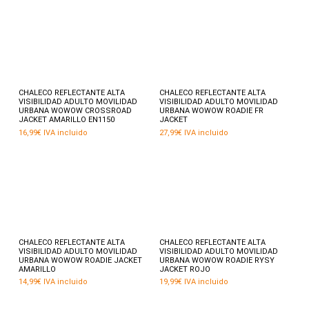
en
la
página
de
producto
Este
Este
producto
prod
tiene
tiene
múltiples
múlti
variantes.
varia
Seleccionar opciones
Seleccionar opciones
CHALECO REFLECTANTE ALTA
CHALECO REFLECTANTE ALTA
Las
Las
VISIBILIDAD ADULTO MOVILIDAD
VISIBILIDAD ADULTO MOVILIDAD
opciones
opci
URBANA WOWOW CROSSROAD
URBANA WOWOW ROADIE FR
se
se
JACKET AMARILLO EN1150
JACKET
pueden
pued
16,99
€
IVA incluido
27,99
€
IVA incluido
elegir
elegir
en
en
la
la
página
pági
de
de
producto
prod
Este
Este
producto
prod
tiene
tiene
múltiples
múlti
variantes.
varia
Seleccionar opciones
Seleccionar opciones
CHALECO REFLECTANTE ALTA
CHALECO REFLECTANTE ALTA
Las
Las
VISIBILIDAD ADULTO MOVILIDAD
VISIBILIDAD ADULTO MOVILIDAD
opciones
opci
URBANA WOWOW ROADIE JACKET
URBANA WOWOW ROADIE RYSY
se
se
AMARILLO
JACKET ROJO
pueden
pued
14,99
€
IVA incluido
19,99
€
IVA incluido
elegir
elegir
en
en
la
la