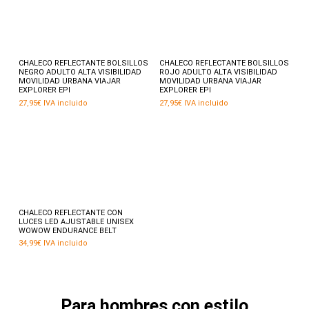
producto
prod
Este
Este
producto
prod
tiene
tiene
múltiples
múlti
variantes.
varia
Seleccionar opciones
Seleccionar opciones
CHALECO REFLECTANTE BOLSILLOS
CHALECO REFLECTANTE BOLSILLOS
Las
Las
NEGRO ADULTO ALTA VISIBILIDAD
ROJO ADULTO ALTA VISIBILIDAD
opciones
opci
MOVILIDAD URBANA VIAJAR
MOVILIDAD URBANA VIAJAR
se
se
EXPLORER EPI
EXPLORER EPI
pueden
pued
27,95
€
IVA incluido
27,95
€
IVA incluido
elegir
elegir
en
en
la
la
página
pági
de
de
producto
prod
Añadir al carrito
CHALECO REFLECTANTE CON
LUCES LED AJUSTABLE UNISEX
WOWOW ENDURANCE BELT
34,99
€
IVA incluido
Para hombres con estilo