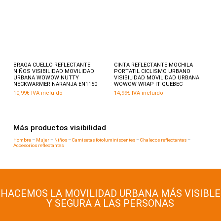
Este
producto
tiene
múltiples
variantes.
Seleccionar opciones
Añadir al carrito
BRAGA CUELLO REFLECTANTE
CINTA REFLECTANTE MOCHILA
Las
NIÑOS VISIBILIDAD MOVILIDAD
PORTATIL CICLISMO URBANO
opciones
URBANA WOWOW NUTTY
VISIBILIDAD MOVILIDAD URBANA
se
NECKWARMER NARANJA EN1150
WOWOW WRAP IT QUEBEC
pueden
10,99
€
IVA incluido
14,99
€
IVA incluido
elegir
en
la
página
de
producto
Más productos visibilidad
Hombre
–
Mujer
–
Niños
–
Camisetas fotoluminiscentes
–
Chalecos reflectantes
–
Accesorios reflectantes
HACEMOS LA MOVILIDAD URBANA MÁS VISIBLE
Y SEGURA A LAS PERSONAS