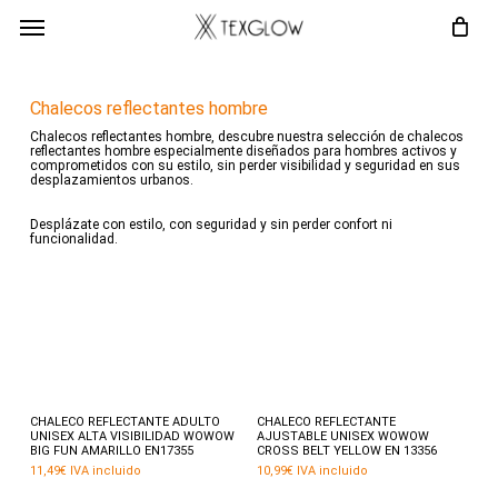
Skip
Menú
to
main
content
Chalecos reflectantes hombre
Chalecos reflectantes hombre, descubre nuestra selección de chalecos
reflectantes hombre especialmente diseñados para hombres activos y
comprometidos con su estilo, sin perder visibilidad y seguridad en sus
desplazamientos urbanos.
Desplázate con estilo, con seguridad y sin perder confort ni
funcionalidad.
Este
producto
tiene
múltiples
variantes.
Seleccionar opciones
Añadir al carrito
CHALECO REFLECTANTE ADULTO
CHALECO REFLECTANTE
Las
UNISEX ALTA VISIBILIDAD WOWOW
AJUSTABLE UNISEX WOWOW
opciones
BIG FUN AMARILLO EN17355
CROSS BELT YELLOW EN 13356
se
11,49
€
IVA incluido
10,99
€
IVA incluido
pueden
elegir