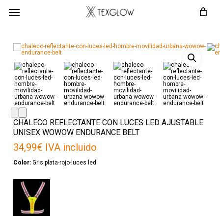
Skip
Menú
to
main
content
CHALECO REFLECTANTE CON LUCES LED AJUSTABLE
UNISEX WOWOW ENDURANCE BELT
34,99
€
IVA incluido
Color:
Gris plata-rojo-luces led