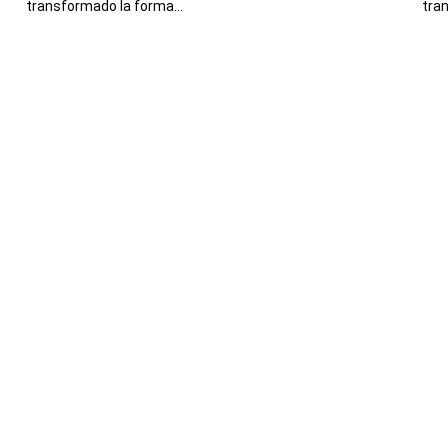
transformado la forma…
tran
Deja una respuesta